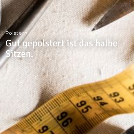
--
Polstern
Gut gepolstert ist das halbe
Sitzen.