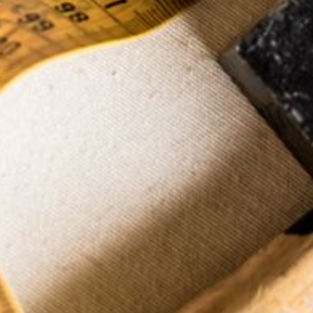
--
--