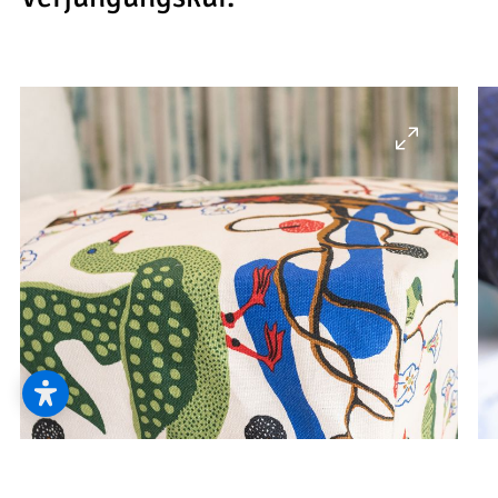
--
--