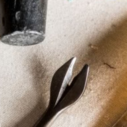
--
--