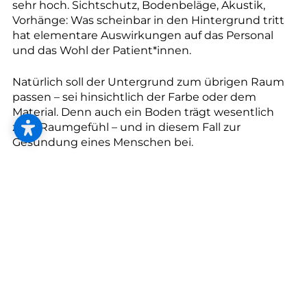
--
sehr hoch. Sichtschutz, Bodenbeläge, Akustik,
Vorhänge: Was scheinbar in den Hintergrund tritt
hat elementare Auswirkungen auf das Personal
und das Wohl der Patient*innen.
Natürlich soll der Untergrund zum übrigen Raum
--
passen – sei hinsichtlich der Farbe oder dem
Material. Denn auch ein Boden trägt wesentlich
zum Raumgefühl – und in diesem Fall zur
Gesundung eines Menschen bei.
Der richtige Boden im Pflegebereich
Der stetige Kontakt mit unterschiedlichsten
Reinigungs- und Desinfektionsmitteln sowie stark
reagierenden Chemikalien und der Umgang mit
schweren Rollelementen beanspruchen die
Oberflächen besonders stark. Antibakterielle
Beläge sind hier eine sehr gute Maßnahme,
außerdem muss eine möglichst fugenlose
Verlegung gewährleistet werden, um einerseits