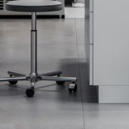
--
--