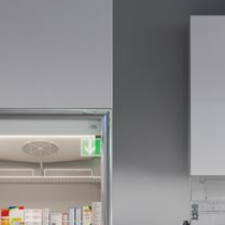
--
--